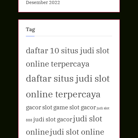
Desember 2022
Tag
daftar 10 situs judi slot
online terpercaya
daftar situs judi slot
online terpercaya
gacor slot
game slot gacor
judi slot
judi slot
judi slot gacor
888
online
judi slot online