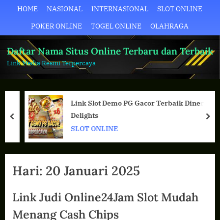
Skip
HOME
NASIONAL
INTERNASIONAL
SLOT ONLINE
to
POKER ONLINE
TOGEL ONLINE
OLAHRAGA
content
Daftar Nama Situs Online Terbaru dan Terbaik
Link Media Resmi Terpercaya
Link Slot Demo PG Gacor Terbaik Diner
Delights
prev
nex
SLOT ONLINE
Hari:
20 Januari 2025
Link Judi Online24Jam Slot Mudah
Menang Cash Chips