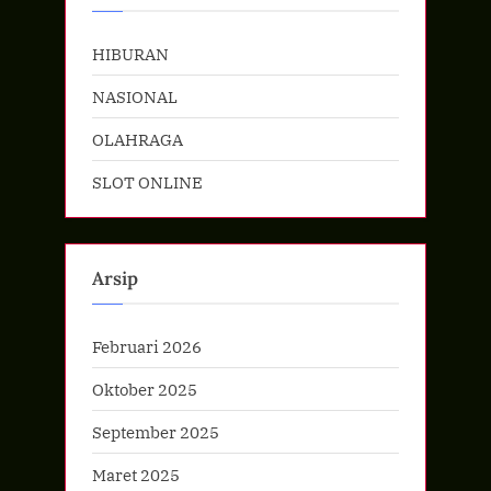
HIBURAN
NASIONAL
OLAHRAGA
SLOT ONLINE
Arsip
Februari 2026
Oktober 2025
September 2025
Maret 2025