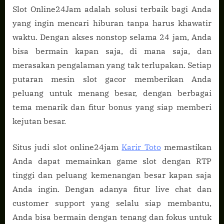
Slot Online24Jam adalah solusi terbaik bagi Anda
yang ingin mencari hiburan tanpa harus khawatir
waktu. Dengan akses nonstop selama 24 jam, Anda
bisa bermain kapan saja, di mana saja, dan
merasakan pengalaman yang tak terlupakan. Setiap
putaran mesin slot gacor memberikan Anda
peluang untuk menang besar, dengan berbagai
tema menarik dan fitur bonus yang siap memberi
kejutan besar.
Situs judi slot online24jam
Karir Toto
memastikan
Anda dapat memainkan game slot dengan RTP
tinggi dan peluang kemenangan besar kapan saja
Anda ingin. Dengan adanya fitur live chat dan
customer support yang selalu siap membantu,
Anda bisa bermain dengan tenang dan fokus untuk