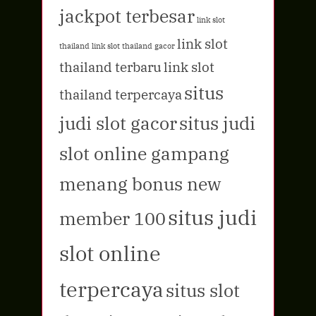
jackpot terbesar
link slot
link slot
thailand
link slot thailand gacor
thailand terbaru
link slot
situs
thailand terpercaya
judi slot gacor
situs judi
slot online gampang
menang bonus new
situs judi
member 100
slot online
terpercaya
situs slot