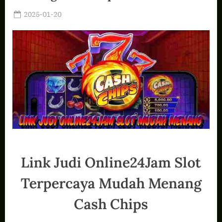
Posted
2025-01-20
By
Slot Online
on
Terpercaya
Bonus New
Member
100
Link Judi Online24Jam Slot
Terpercaya Mudah Menang
Cash Chips