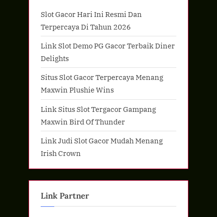
Slot Gacor Hari Ini Resmi Dan
Terpercaya Di Tahun 2026
Link Slot Demo PG Gacor Terbaik Diner
Delights
Situs Slot Gacor Terpercaya Menang
Maxwin Plushie Wins
Link Situs Slot Tergacor Gampang
Maxwin Bird Of Thunder
Link Judi Slot Gacor Mudah Menang
Irish Crown
Link Partner