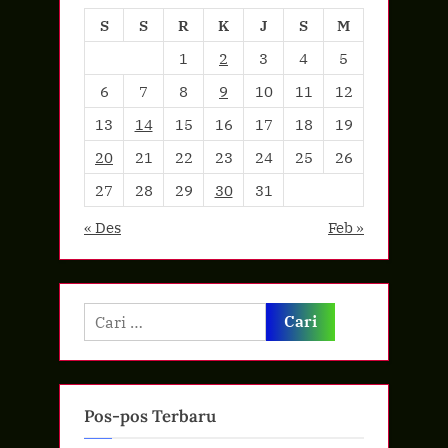
S
S
R
K
J
S
M
1
2
3
4
5
6
7
8
9
10
11
12
13
14
15
16
17
18
19
20
21
22
23
24
25
26
27
28
29
30
31
« Des
Feb »
Cari
untuk:
Pos-pos Terbaru