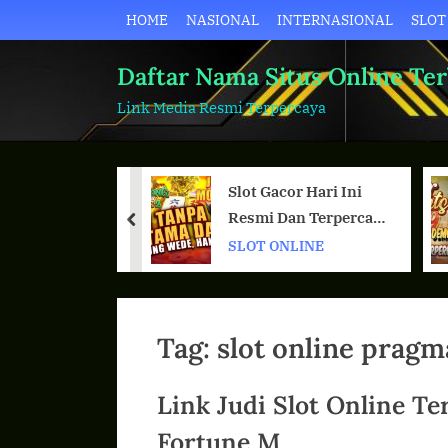
Skip
HOME
NASIONAL
INTERNASIONAL
SLOT
to
content
Daftar Nama Situs Online Ter
Link Media Resmi Terpercaya
t Gacor Hari Ini
Link Slot Demo PG
mi Dan Terpercaya
Gacor Terbaik Diner
prev
Tahun 2026
Delights
T ONLINE
SLOT ONLINE
Tag:
slot online pragm
Link Judi Slot Online T
Fortune M