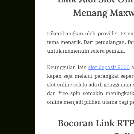
Menang Maxwi
Dikembangkan oleh provider tern
tema menarik. Dari petualangan, fan
untuk memenuhi selera pemain.
Keunggulan lain
slot deposit 5000
a
kapan saja melalui perangkat seper
slot online selalu ada di genggaman A
dan free spin semakin meningkatk
online menjadi pilihan utama bagi p
Bocoran Link RTP 