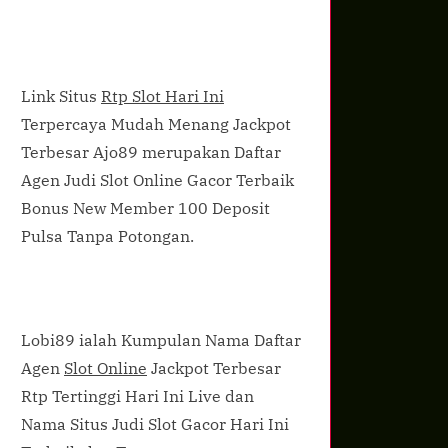
Link Situs
Rtp Slot Hari Ini
Terpercaya Mudah Menang Jackpot
Terbesar Ajo89 merupakan Daftar
Agen Judi Slot Online Gacor Terbaik
Bonus New Member 100 Deposit
Pulsa Tanpa Potongan.
Lobi89 ialah Kumpulan Nama Daftar
Agen
Slot Online
Jackpot Terbesar
Rtp Tertinggi Hari Ini Live dan
Nama Situs Judi Slot Gacor Hari Ini