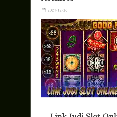
Posted
2024-12-16
By
Slot Online
on
Terpercaya
Bonus New
Member
100
Link Judi Slot On