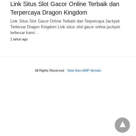
Link Situs Slot Gacor Online Terbaik dan
Terpercaya Dragon Kingdom
Link Situs Slot Gacor Online Terbaik dan Terpercaya Jackpot
Terbesar Dragon Kingdom Link situs slot gacor online jackpot
terbesar kami…
1 tahun ago
All Rights Reserved
View Non-AMP Version