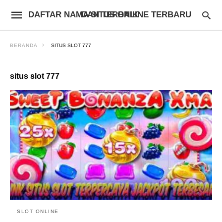
DAFTAR NAMA SITUS ONLINE TERBARU DAN TERBAIK
BERANDA
SITUS SLOT 777
situs slot 777
SLOT ONLINE