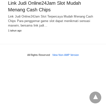
Link Judi Online24Jam Slot Mudah
Menang Cash Chips
Link Judi Online24Jam Slot Terpercaya Mudah Menang Cash
Chips Para penggemar game slot dapat menikmati sensasi
maxwin, bersama link judi…
1 tahun ago
All Rights Reserved
View Non-AMP Version