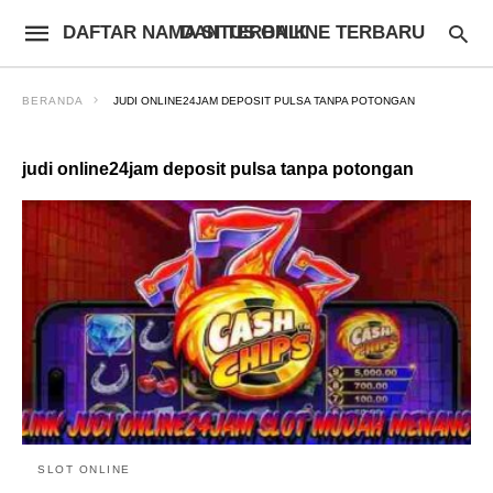
DAFTAR NAMA SITUS ONLINE TERBARU DAN TERBAIK
BERANDA
JUDI ONLINE24JAM DEPOSIT PULSA TANPA POTONGAN
judi online24jam deposit pulsa tanpa potongan
SLOT ONLINE